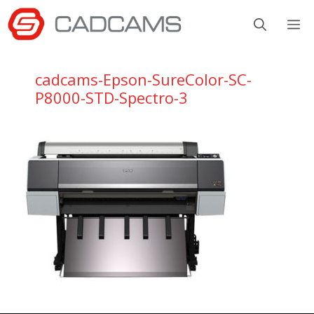
Aller
M
au
contenu
cadcams-Epson-SureColor-SC-
P8000-STD-Spectro-3