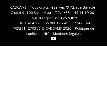
CADCAMS - Tous droits réservés © 72, rue Baratte-
Cholet 94100 Saint-Maur - Tél. : +33 1 45 11 19 00 -
SARL au capital de 126 546 €
SIRET 414 270 355 00012 - APE 722A - TVA
FR32414270355 © CADCAMS 2026 -
Politique de
confidentialité - Mentions légales