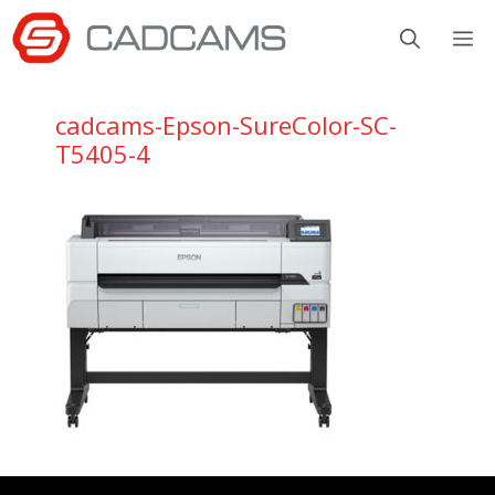
Aller
M
au
contenu
cadcams-Epson-SureColor-SC-
T5405-4