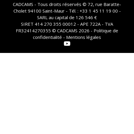
CADCAMS - Tous droits réservés © 72, rue Baratte-
Cholet 94100 Saint-Maur - Tél. : +33 1 45 11 19 00 -
SARL au capital de 126 546 €
SIRET 414 270 355 00012 - APE 722A - TVA
FR32414270355 © CADCAMS 2026 -
Politique de
confidentialité - Mentions légales