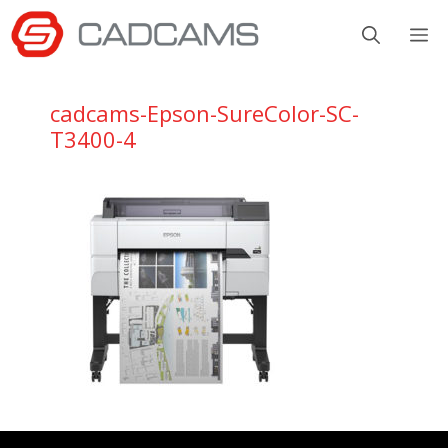
Aller
M
au
contenu
cadcams-Epson-SureColor-SC-
T3400-4