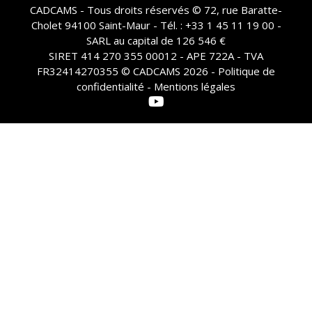
CADCAMS - Tous droits réservés © 72, rue Baratte-
Cholet 94100 Saint-Maur - Tél. : +33 1 45 11 19 00 -
SARL au capital de 126 546 €
SIRET 414 270 355 00012 - APE 722A - TVA
FR32414270355 © CADCAMS 2026 -
Politique de
confidentialité - Mentions légales