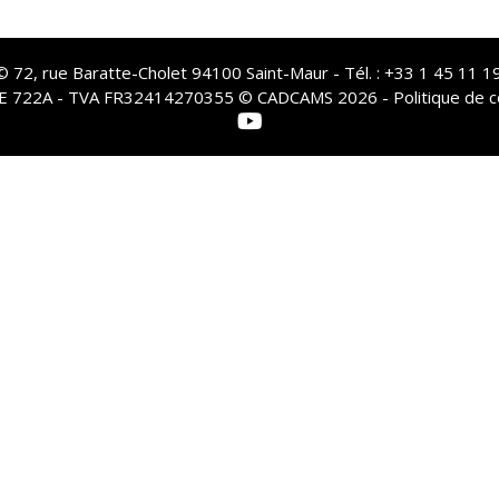
72, rue Baratte-Cholet 94100 Saint-Maur - Tél. : +33 1 45 11 19
PE 722A - TVA FR32414270355 © CADCAMS 2026 -
Politique de c