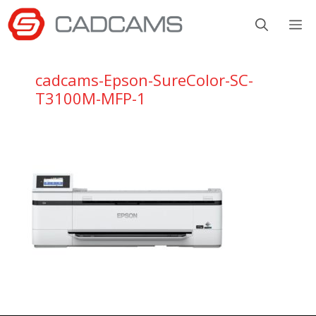
Aller
M
au
contenu
cadcams-Epson-SureColor-SC-
T3100M-MFP-1