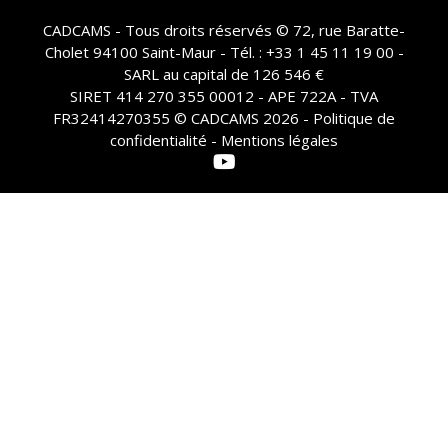
CADCAMS - Tous droits réservés © 72, rue Baratte-
Cholet 94100 Saint-Maur - Tél. : +33 1 45 11 19 00 -
SARL au capital de 126 546 €
SIRET 414 270 355 00012 - APE 722A - TVA
FR32414270355 © CADCAMS 2026 -
Politique de
confidentialité - Mentions légales