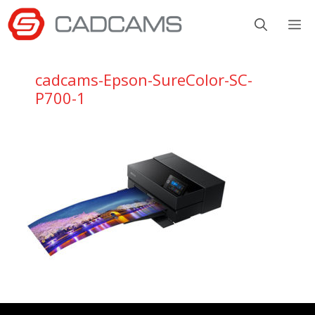
Aller
M
au
contenu
cadcams-Epson-SureColor-SC-
P700-1