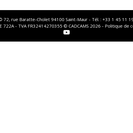
72, rue Baratte-Cholet 94100 Saint-Maur - Tél. : +33 1 45 11 19
PE 722A - TVA FR32414270355 © CADCAMS 2026 -
Politique de c