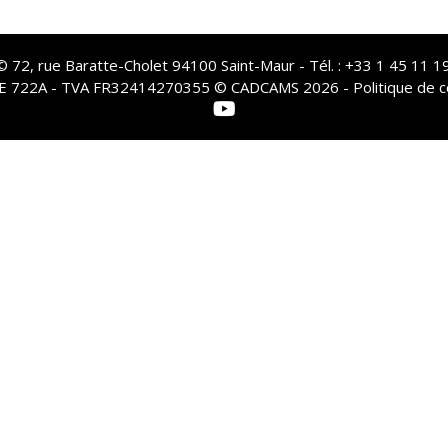
72, rue Baratte-Cholet 94100 Saint-Maur - Tél. : +33 1 45 11 19
PE 722A - TVA FR32414270355 © CADCAMS 2026 -
Politique de c