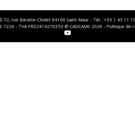
72, rue Baratte-Cholet 94100 Saint-Maur - Tél. : +33 1 45 11 19
PE 722A - TVA FR32414270355 © CADCAMS 2026 -
Politique de c