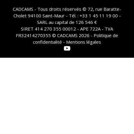
CADCAMS - Tous droits réservés © 72, rue Baratte-
Cholet 94100 Saint-Maur - Tél. : +33 1 45 11 19 00 -
SARL au capital de 126 546 €
SIRET 414 270 355 00012 - APE 722A - TVA
FR32414270355 © CADCAMS 2026 -
Politique de
confidentialité - Mentions légales