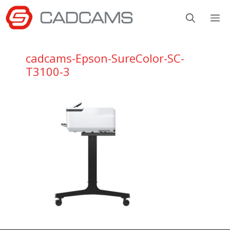
Aller
M
au
contenu
cadcams-Epson-SureColor-SC-
T3100-3