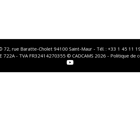
72, rue Baratte-Cholet 94100 Saint-Maur - Tél. : +33 1 45 11 19
PE 722A - TVA FR32414270355 © CADCAMS 2026 -
Politique de c