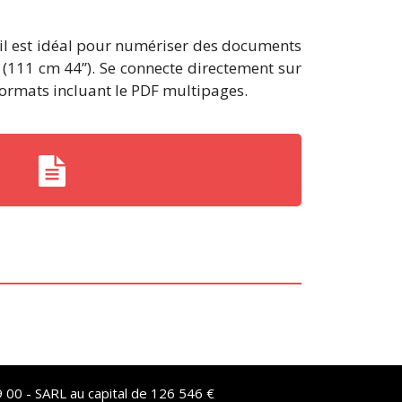
 il est idéal pour numériser des documents
(111 cm 44’’). Se connecte directement sur
 formats incluant le PDF multipages.
 00 - SARL au capital de 126 546 €