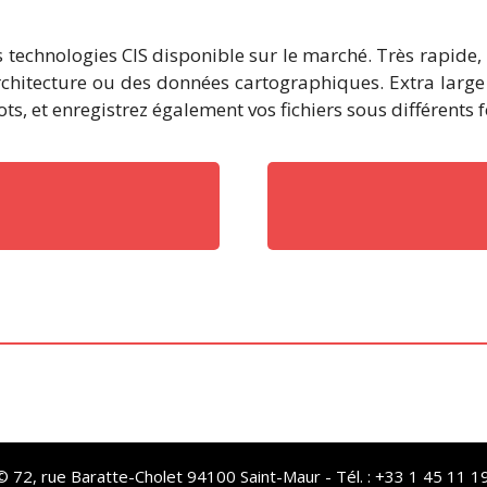
 technologies CIS disponible sur le marché. Très rapide,
rchitecture ou des données cartographiques. Extra large 
ts, et enregistrez également vos fichiers sous différents
72, rue Baratte-Cholet 94100 Saint-Maur - Tél. : +33 1 45 11 19