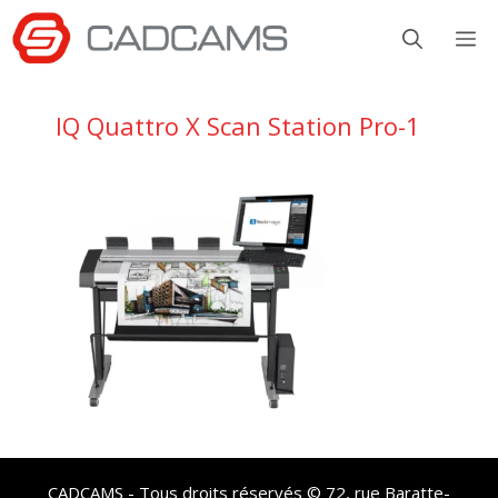
Aller
M
au
contenu
IQ Quattro X Scan Station Pro-1
CADCAMS - Tous droits réservés © 72, rue Baratte-