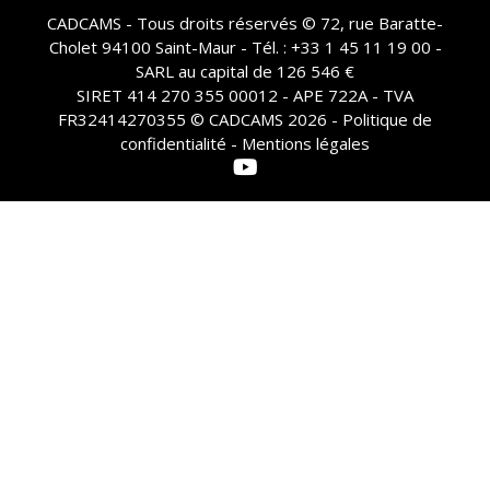
CADCAMS - Tous droits réservés © 72, rue Baratte-
Cholet 94100 Saint-Maur - Tél. : +33 1 45 11 19 00 -
SARL au capital de 126 546 €
SIRET 414 270 355 00012 - APE 722A - TVA
FR32414270355 © CADCAMS 2026 -
Politique de
confidentialité - Mentions légales