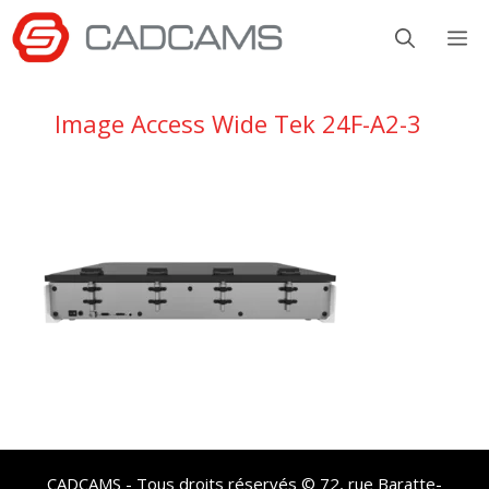
Aller
M
au
contenu
Image Access Wide Tek 24F-A2-3
CADCAMS - Tous droits réservés © 72, rue Baratte-