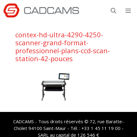
Aller
M
au
contenu
contex-hd-ultra-4290-4250-
scanner-grand-format-
professionnel-plans-ccd-scan-
station-42-pouces
CADCAMS - Tous droits réservés © 72, rue Baratte-
Cholet 94100 Saint-Maur - Tél. : +33 1 45 11 19 00 -
SARL au capital de 126 546 €