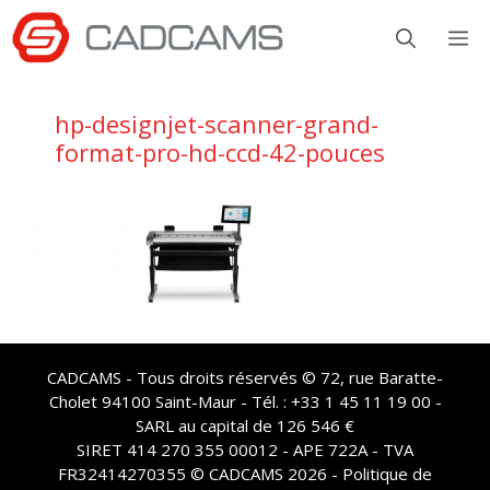
Aller
M
au
contenu
hp-designjet-scanner-grand-
format-pro-hd-ccd-42-pouces
CADCAMS - Tous droits réservés © 72, rue Baratte-
Cholet 94100 Saint-Maur - Tél. : +33 1 45 11 19 00 -
SARL au capital de 126 546 €
SIRET 414 270 355 00012 - APE 722A - TVA
FR32414270355 © CADCAMS 2026 -
Politique de