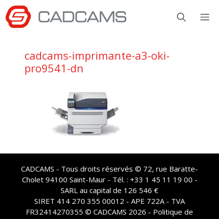
Aller
M
au
contenu
cadcams-imprimante-a3-oki-
pro9541-dn
CADCAMS - Tous droits réservés © 72, rue Baratte-
Cholet 94100 Saint-Maur - Tél. : +33 1 45 11 19 00 -
SARL au capital de 126 546 €
SIRET 414 270 355 00012 - APE 722A - TVA
FR32414270355 © CADCAMS 2026 -
Politique de