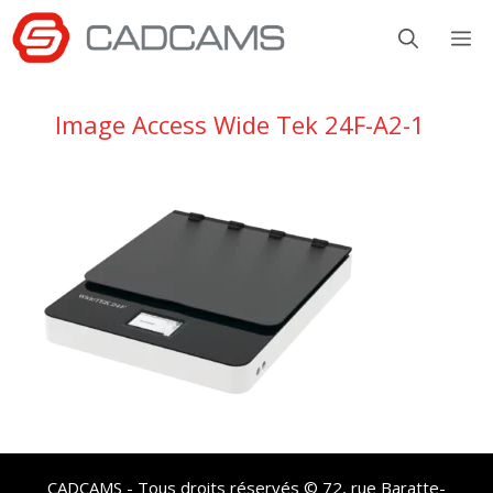
Aller
M
au
contenu
Image Access Wide Tek 24F-A2-1
CADCAMS - Tous droits réservés © 72, rue Baratte-