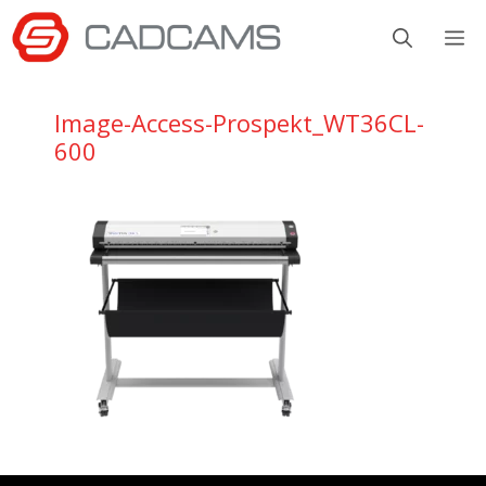
Aller
M
au
contenu
Image-Access-Prospekt_WT36CL-
600