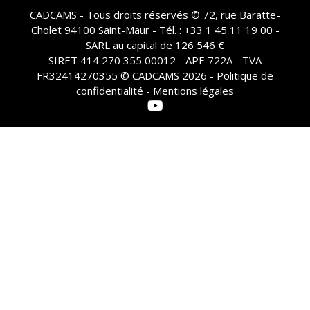
CADCAMS - Tous droits réservés © 72, rue Baratte-
Cholet 94100 Saint-Maur - Tél. : +33 1 45 11 19 00 -
SARL au capital de 126 546 €
SIRET 414 270 355 00012 - APE 722A - TVA
FR32414270355 © CADCAMS 2026 -
Politique de
confidentialité - Mentions légales