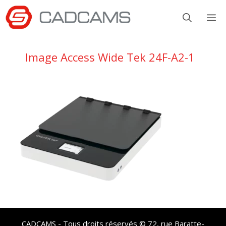
Aller
M
au
contenu
Image Access Wide Tek 24F-A2-1
CADCAMS - Tous droits réservés © 72, rue Baratte-