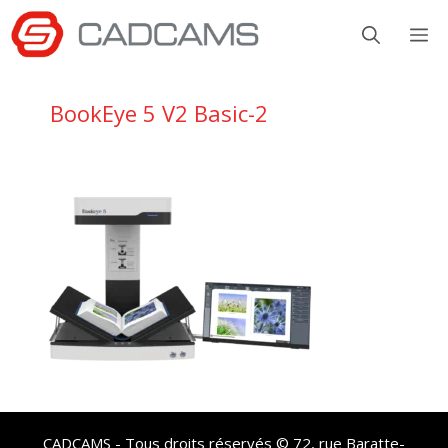
Aller
M
au
contenu
BookEye 5 V2 Basic-2
CADCAMS - Tous droits réservés © 72, rue Baratte-