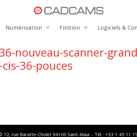
Numérisation
Finition
Logiciels & C
-36-nouveau-scanner-grand
-cis-36-pouces
72, rue Baratte-Cholet 94100 Saint-Maur - Tél. : +33 1 45 11 19