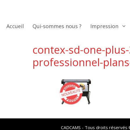
Aller
au
contenu
Accueil
Qui-sommes nous ?
Impression
contex-sd-one-plus
professionnel-plans
CADCAMS - Tous droits réservés © 