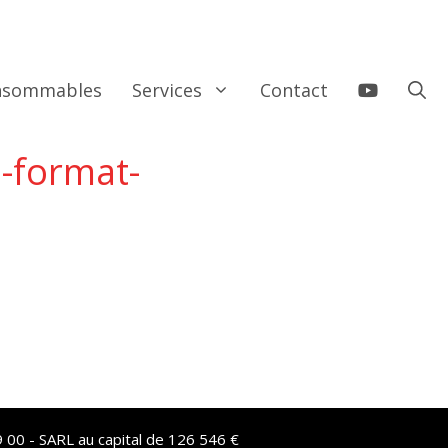
onsommables
Services
Contact
-format-
 00 - SARL au capital de 126 546 €