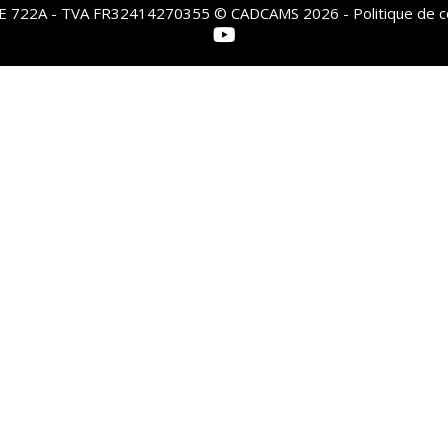
PE 722A - TVA FR32414270355 © CADCAMS 2026 -
Politique de c