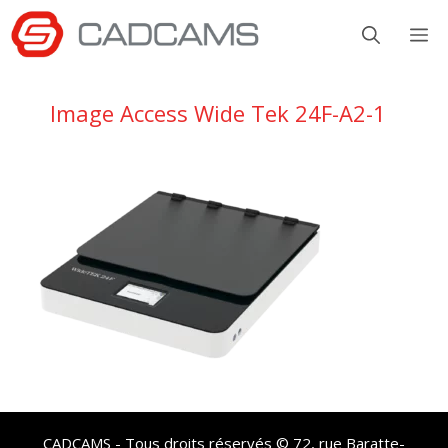
Aller
M
au
contenu
Image Access Wide Tek 24F-A2-1
CADCAMS - Tous droits réservés © 72, rue Baratte-