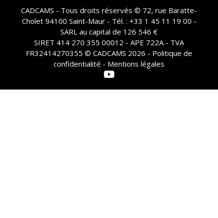
CADCAMS - Tous droits réservés © 72, rue Baratte-
Cholet 94100 Saint-Maur - Tél. : +33 1 45 11 19 00 -
SARL au capital de 126 546 €
SIRET 414 270 355 00012 - APE 722A - TVA
FR32414270355 © CADCAMS 2026 -
Politique de
confidentialité - Mentions légales