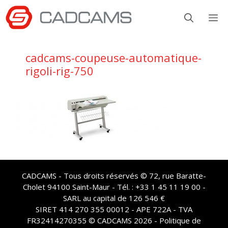
Aller
M
au
contenu
cadcams-coupeuse-automatique-
rigoli-rig-750
CADCAMS - Tous droits réservés © 72, rue Baratte-
Cholet 94100 Saint-Maur - Tél. : +33 1 45 11 19 00 -
SARL au capital de 126 546 €
SIRET 414 270 355 00012 - APE 722A - TVA
FR32414270355 © CADCAMS 2026 -
Politique de