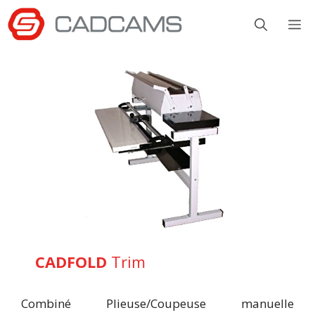
Aller
M
au
contenu
CADFOLD
Trim
Combiné Plieuse/Coupeuse manuelle