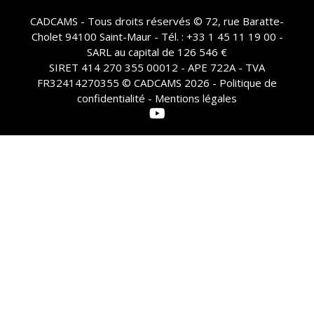
CADCAMS - Tous droits réservés © 72, rue Baratte-
Cholet 94100 Saint-Maur - Tél. : +33 1 45 11 19 00 -
SARL au capital de 126 546 €
SIRET 414 270 355 00012 - APE 722A - TVA
FR32414270355 © CADCAMS 2026 -
Politique de
confidentialité - Mentions légales