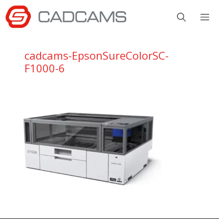
Aller
M
au
contenu
cadcams-EpsonSureColorSC-
F1000-6