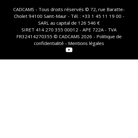
CADCAMS - Tous droits réservés © 72, rue Baratte-
Cholet 94100 Saint-Maur - Tél. : +33 1 45 11 19 00 -
SARL au capital de 126 546 €
SIRET 414 270 355 00012 - APE 722A - TVA
FR32414270355 © CADCAMS 2026 -
Politique de
confidentialité - Mentions légales