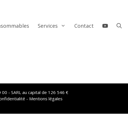
onsommables
Services
Contact
 00 - SARL au capital de 126 546 €
onfidentialité - Mentions légales