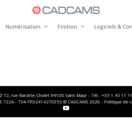
Numérisation
Finition
Logiciels & C
72, rue Baratte-Cholet 94100 Saint-Maur - Tél. : +33 1 45 11 19
PE 722A - TVA FR32414270355 © CADCAMS 2026 -
Politique de c