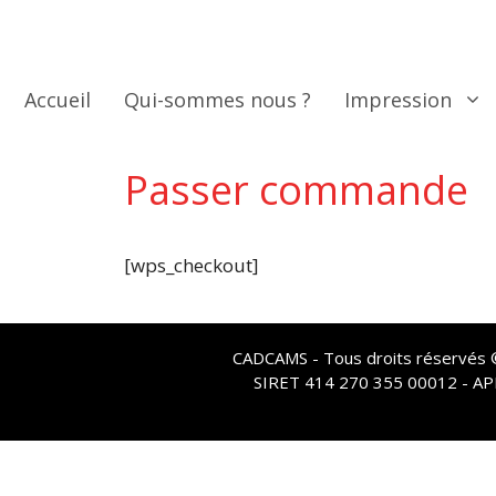
Aller
au
contenu
Accueil
Qui-sommes nous ?
Impression
Passer commande
[wps_checkout]
CADCAMS - Tous droits réservés © 
SIRET 414 270 355 00012 - A