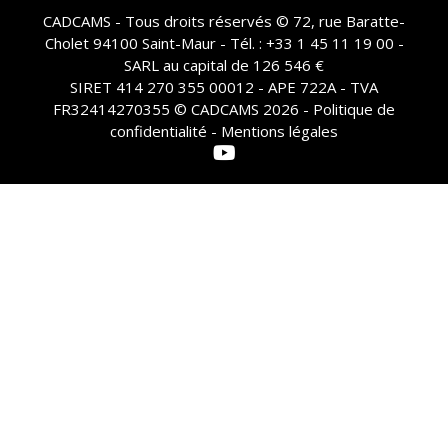
CADCAMS - Tous droits réservés © 72, rue Baratte-
Cholet 94100 Saint-Maur - Tél. : +33 1 45 11 19 00 -
SARL au capital de 126 546 €
SIRET 414 270 355 00012 - APE 722A - TVA
FR32414270355 © CADCAMS 2026 -
Politique de
confidentialité - Mentions légales