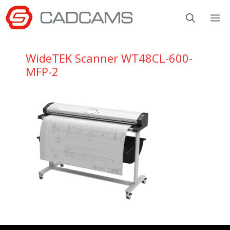
Aller
M
au
contenu
WideTEK Scanner WT48CL-600-
MFP-2