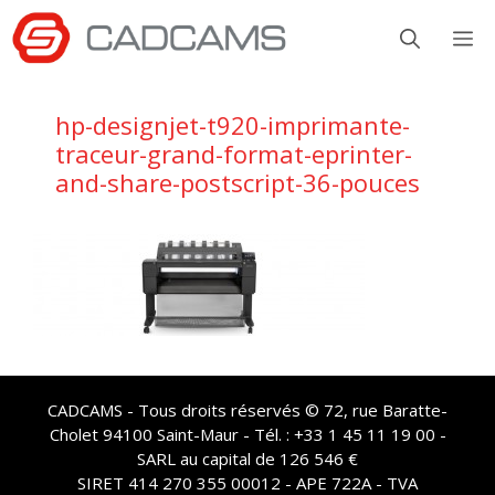
Aller
M
au
contenu
hp-designjet-t920-imprimante-
traceur-grand-format-eprinter-
and-share-postscript-36-pouces
CADCAMS - Tous droits réservés © 72, rue Baratte-
Cholet 94100 Saint-Maur - Tél. : +33 1 45 11 19 00 -
SARL au capital de 126 546 €
SIRET 414 270 355 00012 - APE 722A - TVA