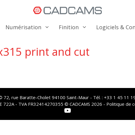
Numérisation
Finition
Logiciels & C
x315 print and cut
72, rue Baratte-Cholet 94100 Saint-Maur - Tél. : +33 1 45 11 19
PE 722A - TVA FR32414270355 © CADCAMS 2026 -
Politique de c