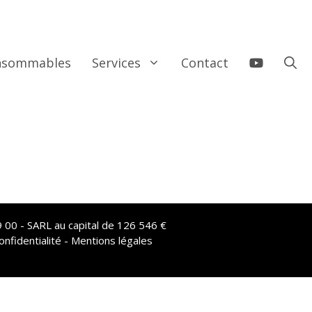
onsommables
Services
Contact
 00 - SARL au capital de 126 546 €
onfidentialité - Mentions légales