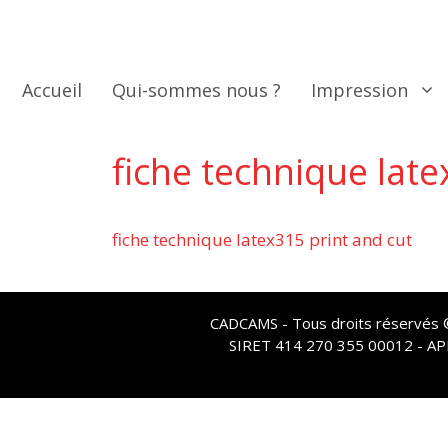
Aller
au
contenu
Accueil
Qui-sommes nous ?
Impression
fiche technique late
fiche technique latex315 print and cut
CADCAMS - Tous droits réservés © 
SIRET 414 270 355 00012 - A