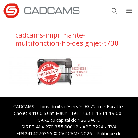
Aller
M
au
contenu
cadcams-imprimante-
multifonction-hp-designjet-t730
CADCAMS - Tous droits réservés © 72, rue Baratte-
Cholet 94100 Saint-Maur - Tél. : +33 1 45 11 19 00 -
SARL au capital de 126 546 €
SIRET 414 270 355 00012 - APE 722A - TVA
FR32414270355 © CADCAMS 2026 -
Politique de