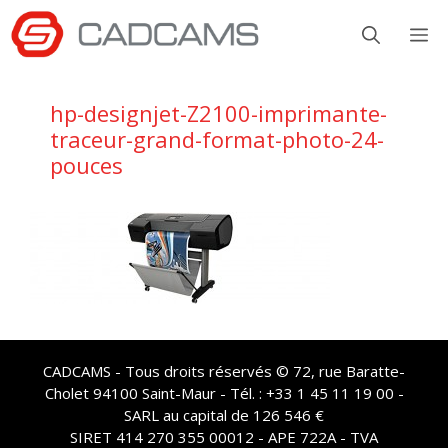
Aller
M
au
contenu
hp-designjet-Z2100-imprimante-
traceur-grand-format-photo-24-
pouces
CADCAMS - Tous droits réservés © 72, rue Baratte-
Cholet 94100 Saint-Maur - Tél. : +33 1 45 11 19 00 -
SARL au capital de 126 546 €
SIRET 414 270 355 00012 - APE 722A - TVA