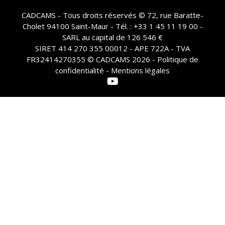
CADCAMS - Tous droits réservés © 72, rue Baratte-
Cholet 94100 Saint-Maur - Tél. : +33 1 45 11 19 00 -
SARL au capital de 126 546 €
SIRET 414 270 355 00012 - APE 722A - TVA
FR32414270355 © CADCAMS 2026 -
Politique de
confidentialité - Mentions légales