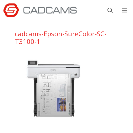
Aller
M
au
contenu
cadcams-Epson-SureColor-SC-
T3100-1