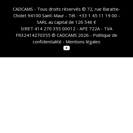
CADCAMS - Tous droits réservés © 72, rue Baratte-
Cholet 94100 Saint-Maur - Tél. : +33 1 45 11 19 00 -
SARL au capital de 126 546 €
SIRET 414 270 355 00012 - APE 722A - TVA
FR32414270355 © CADCAMS 2026 -
Politique de
confidentialité - Mentions légales