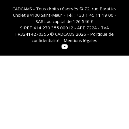
CADCAMS - Tous droits réservés © 72, rue Baratte-
Cholet 94100 Saint-Maur - Tél. : +33 1 45 11 19 00 -
SARL au capital de 126 546 €
SIRET 414 270 355 00012 - APE 722A - TVA
FR32414270355 © CADCAMS 2026 -
Politique de
confidentialité - Mentions légales