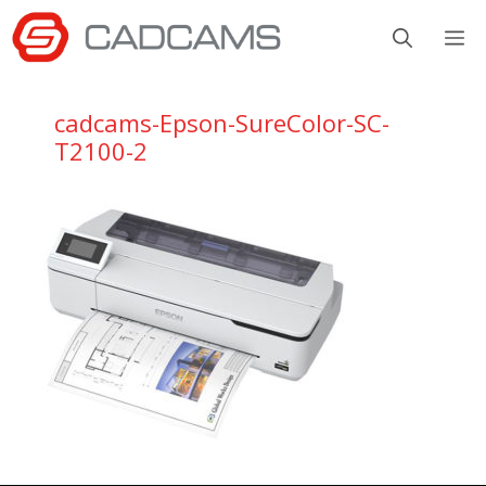
Aller
M
au
contenu
cadcams-Epson-SureColor-SC-
T2100-2