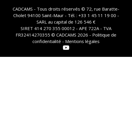
CADCAMS - Tous droits réservés © 72, rue Baratte-
Cholet 94100 Saint-Maur - Tél. : +33 1 45 11 19 00 -
SARL au capital de 126 546 €
SIRET 414 270 355 00012 - APE 722A - TVA
FR32414270355 © CADCAMS 2026 -
Politique de
confidentialité - Mentions légales