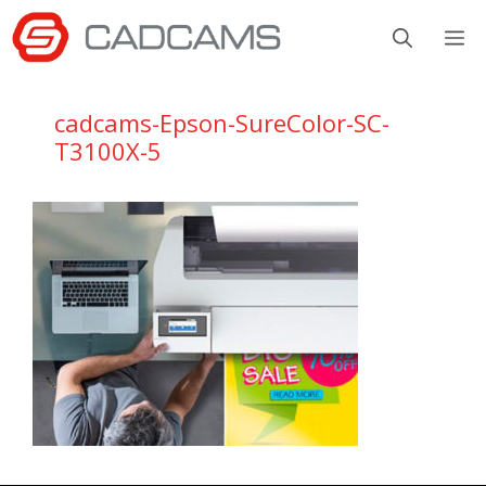
Aller
M
au
contenu
cadcams-Epson-SureColor-SC-
T3100X-5