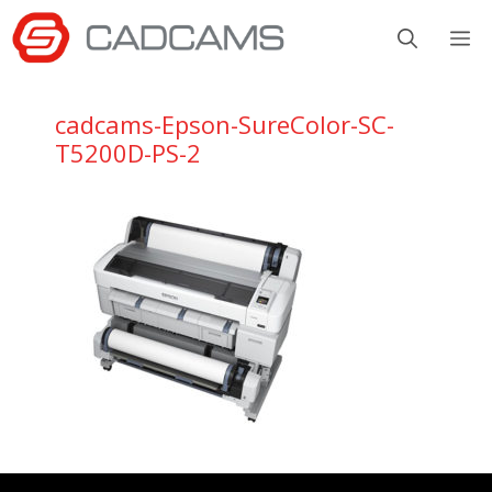
Aller
M
au
contenu
cadcams-Epson-SureColor-SC-
T5200D-PS-2