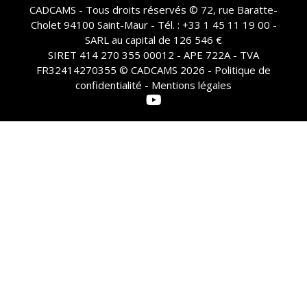
CADCAMS - Tous droits réservés © 72, rue Baratte-
Cholet 94100 Saint-Maur - Tél. : +33 1 45 11 19 00 -
SARL au capital de 126 546 €
SIRET 414 270 355 00012 - APE 722A - TVA
FR32414270355 © CADCAMS 2026 -
Politique de
confidentialité - Mentions légales