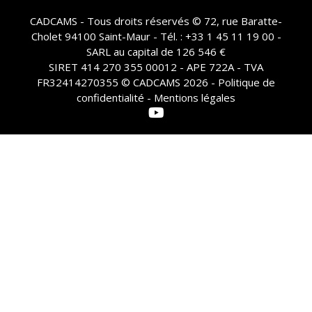
CADCAMS - Tous droits réservés © 72, rue Baratte-
Cholet 94100 Saint-Maur - Tél. : +33 1 45 11 19 00 -
SARL au capital de 126 546 €
SIRET 414 270 355 00012 - APE 722A - TVA
FR32414270355 © CADCAMS 2026 -
Politique de
confidentialité - Mentions légales