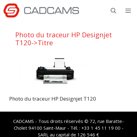
Aller
M
au
contenu
Photo du traceur HP Designjet
T120->Titre
Photo du traceur HP Designjet T120
CADCAMS - Tous droits réservés © 72, rue Baratte-
Cholet 94100 Saint-Maur - Tél. : +33 1 45 11 19 00 -
SARL au capital de 126 546 €