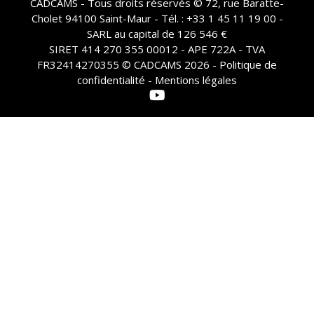
CADCAMS - Tous droits réservés © 72, rue Baratte-
Cholet 94100 Saint-Maur - Tél. : +33 1 45 11 19 00 -
SARL au capital de 126 546 €
SIRET 414 270 355 00012 - APE 722A - TVA
FR32414270355 © CADCAMS 2026 -
Politique de
confidentialité - Mentions légales