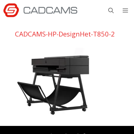
Aller
M
au
contenu
CADCAMS-HP-DesignHet-T850-2