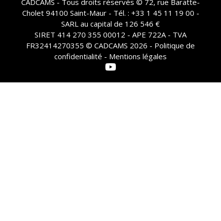
CADCAMS - Tous droits réservés © 72, rue Baratte-
Cholet 94100 Saint-Maur - Tél. : +33 1 45 11 19 00 -
SARL au capital de 126 546 €
SIRET 414 270 355 00012 - APE 722A - TVA
FR32414270355 © CADCAMS 2026 -
Politique de
confidentialité - Mentions légales