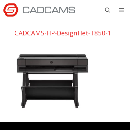
Aller
M
au
contenu
CADCAMS-HP-DesignHet-T850-1