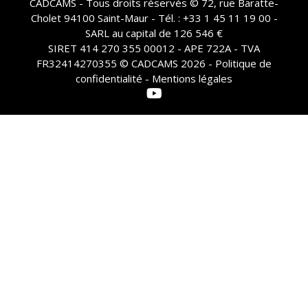
CADCAMS - Tous droits réservés © 72, rue Baratte-
Cholet 94100 Saint-Maur - Tél. : +33 1 45 11 19 00 -
SARL au capital de 126 546 €
SIRET 414 270 355 00012 - APE 722A - TVA
FR32414270355 © CADCAMS 2026 -
Politique de
confidentialité - Mentions légales