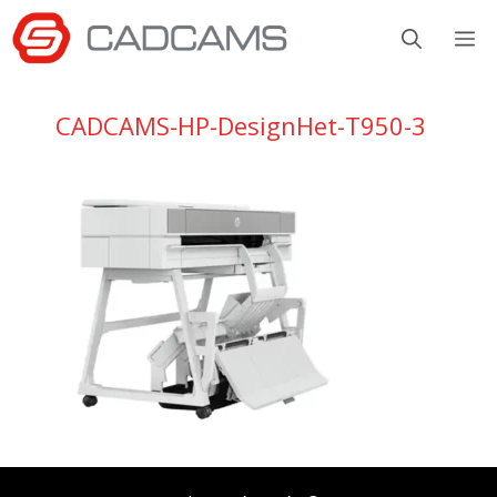
Aller
M
au
contenu
CADCAMS-HP-DesignHet-T950-3