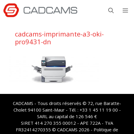
Aller
M
au
contenu
cadcams-imprimante-a3-oki-
pro9431-dn
CADCAMS - Tous droits réservés © 72, rue Baratte-
Cholet 94100 Saint-Maur - Tél. : +33 1 45 11 19 00 -
SARL au capital de 126 546 €
SIRET 414 270 355 00012 - APE 722A - TVA
FR32414270355 © CADCAMS 2026 -
Politique de