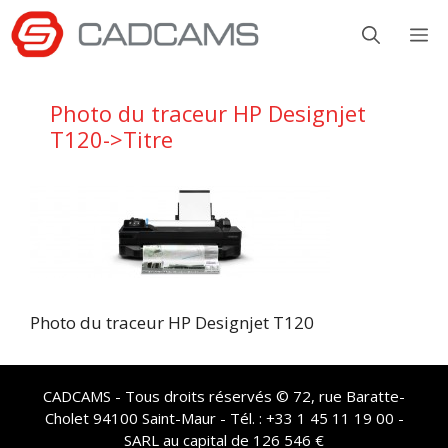
Aller
M
au
contenu
Photo du traceur HP Designjet
T120->Titre
Photo du traceur HP Designjet T120
CADCAMS - Tous droits réservés © 72, rue Baratte-
Cholet 94100 Saint-Maur - Tél. : +33 1 45 11 19 00 -
SARL au capital de 126 546 €