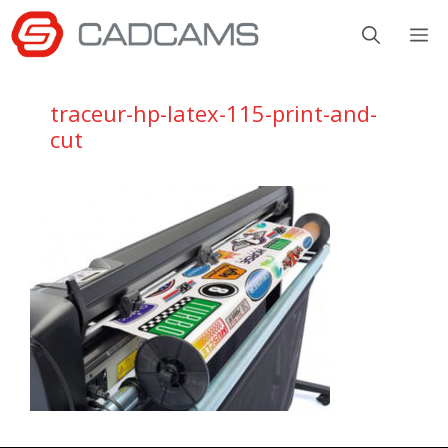
Aller
M
au
contenu
traceur-hp-latex-115-print-and-
cut