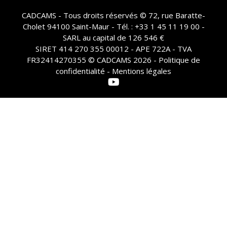
CADCAMS - Tous droits réservés © 72, rue Baratte-
Cholet 94100 Saint-Maur - Tél. : +33 1 45 11 19 00 -
SARL au capital de 126 546 €
SIRET 414 270 355 00012 - APE 722A - TVA
FR32414270355 © CADCAMS 2026 -
Politique de
confidentialité - Mentions légales