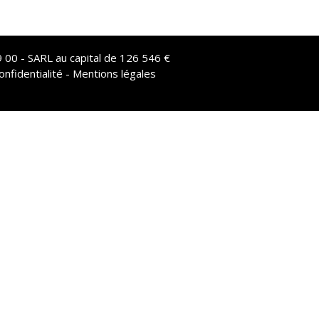
 00 - SARL au capital de 126 546 €
onfidentialité - Mentions légales