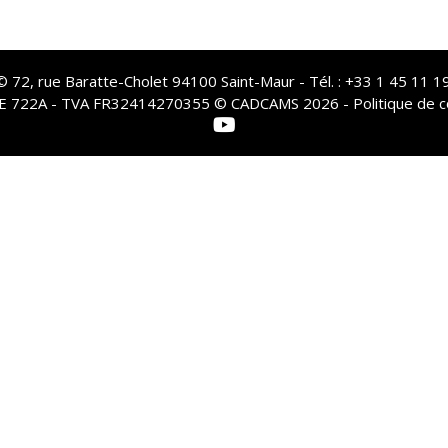
72, rue Baratte-Cholet 94100 Saint-Maur - Tél. : +33 1 45 11 19
PE 722A - TVA FR32414270355 © CADCAMS 2026 -
Politique de c