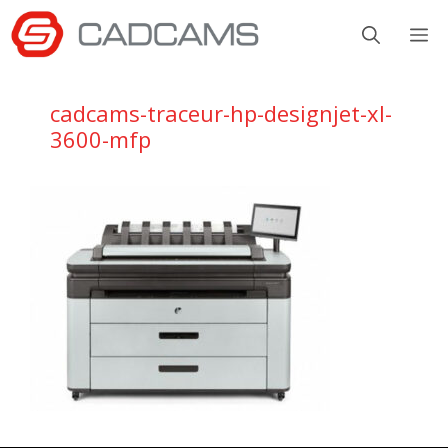
Aller
M
au
contenu
cadcams-traceur-hp-designjet-xl-
3600-mfp