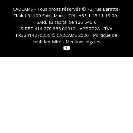
CADCAMS - Tous droits réservés © 72, rue Baratte-
Cholet 94100 Saint-Maur - Tél. : +33 1 45 11 19 00 -
SARL au capital de 126 546 €
SIRET 414 270 355 00012 - APE 722A - TVA
FR32414270355 © CADCAMS 2026 -
Politique de
confidentialité - Mentions légales